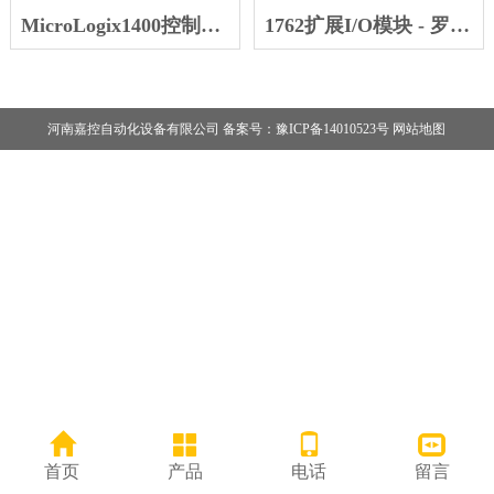
MicroLogix1400控制器 - 罗克韦尔
1762扩展I/O模块 - 罗克韦尔
河南嘉控自动化设备有限公司 备案号：
豫ICP备14010523号
网站地图
首页
产品
电话
留言