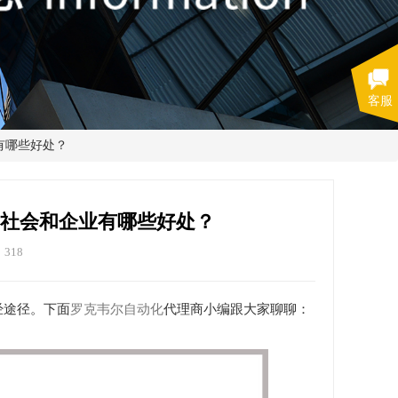
客服
有哪些好处？
对社会和企业有哪些好处？
318
经途径。下面
罗克韦尔自动化
代理商小编跟大家聊聊：